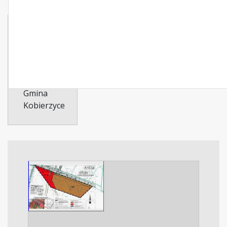
Typ
dokumentu:
plan
Dotyczy:
Gmina
Kobierzyce