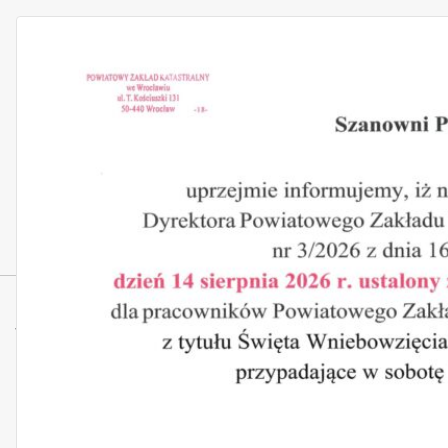
Wysoka część środkowo-
południowa
< wróć do kategorii: Gmina Kobierzyce