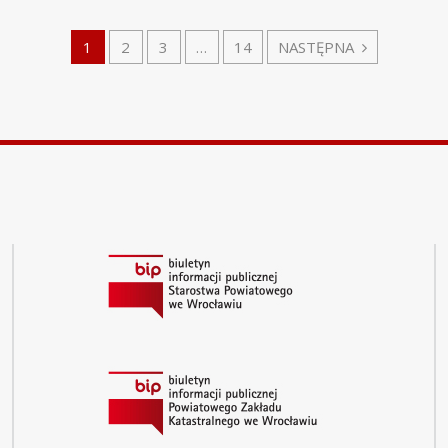
1
2
3
…
14
NASTĘPNA