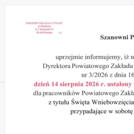
Żerniki Wrocławskie działka
136
< wróć do kategorii: Gmina Siechnice