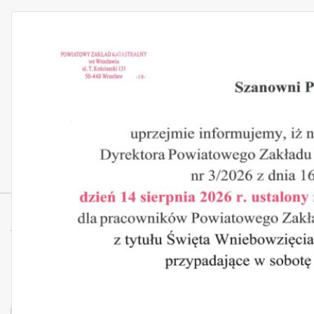
Wilkowice
< wróć do kategorii: Gmina Żórawina