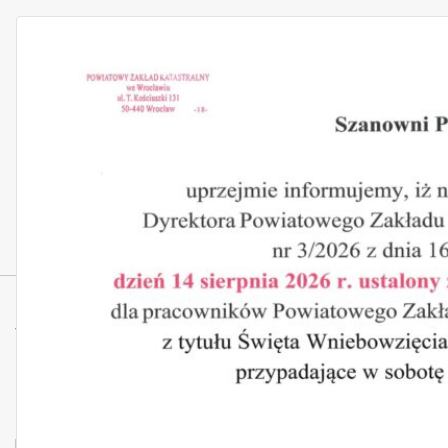
Wawrzeńczyce 1:5000
< wróć do kategorii: Gmina Mietków