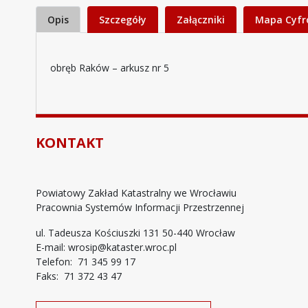
Opis
Szczegóły
Załączniki
Mapa Cyf
obręb Raków – arkusz nr 5
KONTAKT
Powiatowy Zakład Katastralny we Wrocławiu
Pracownia Systemów Informacji Przestrzennej
ul. Tadeusza Kościuszki 131 50-440 Wrocław
E-mail: wrosip@kataster.wroc.pl
Telefon: 71 345 99 17
Faks: 71 372 43 47