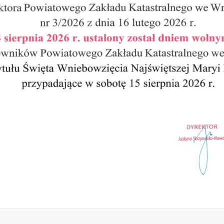
rzestrzennego na potrzeby rurociągu p