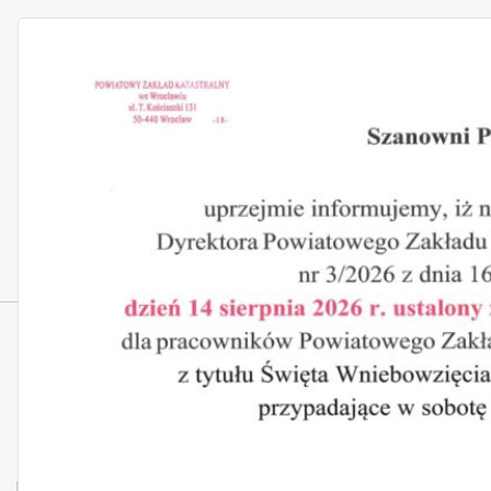
Krzyków 09
< wróć do kategorii: Gmina Czernica