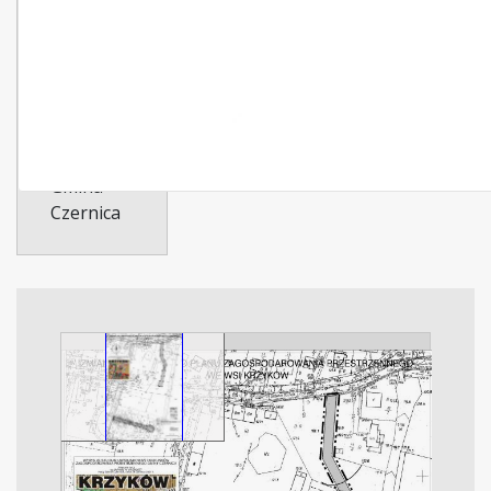
Typ
dokumentu:
zmiana-
planu
Dotyczy:
Gmina
Czernica