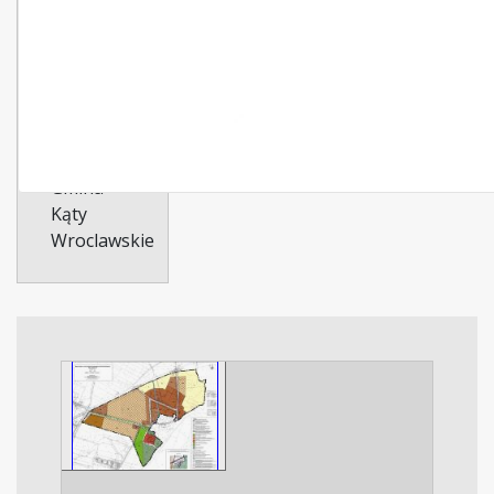
Typ
dokumentu:
zmiana-
planu
Dotyczy:
Gmina
Kąty
Wroclawskie