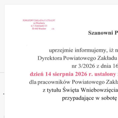
Jurczyce – wieś
< wróć do kategorii: Gmina Kąty Wroclawskie