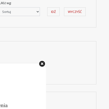
Ułóż wg:
IDŹ
WYCZYŚĆ