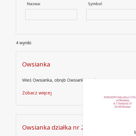
Nazwa:
Symbol:
4 wyniki
Owsianka
Wieś Owsianka, obręb Owsianka- Bąki
Zobacz więcej
Owsianka działka nr 20 i części działek nr