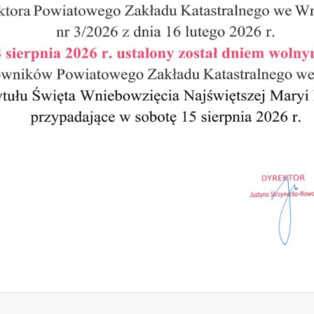
6, 77 i 81 położonych we wsi Owsianka
nu mpzp wsi Owsianka (F3) i części terenu mpzp wsi Bąki (F4)