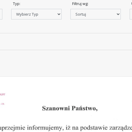
Typ:
Filtruj wg:
 76, 77 i 81